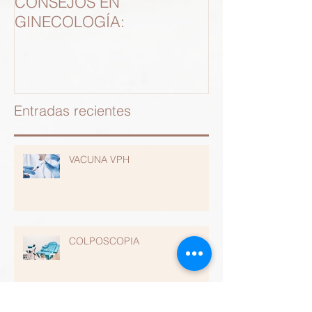
CONSEJOS EN
RECANALIZA
GINECOLOGÍA:
TUBARIA
Entradas recientes
VACUNA VPH
COLPOSCOPIA