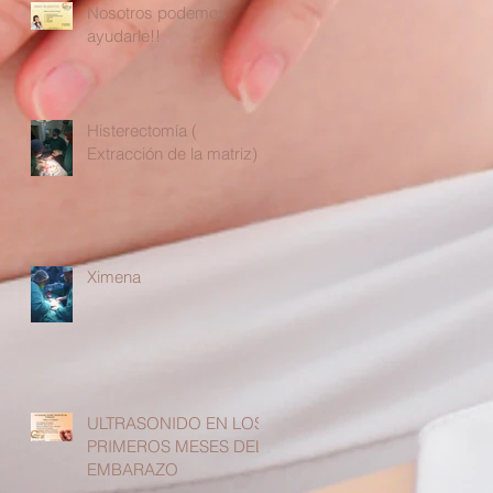
Nosotros podemos
ayudarle!!
Histerectomía (
Extracción de la matriz)
Ximena
ULTRASONIDO EN LOS
PRIMEROS MESES DEL
EMBARAZO