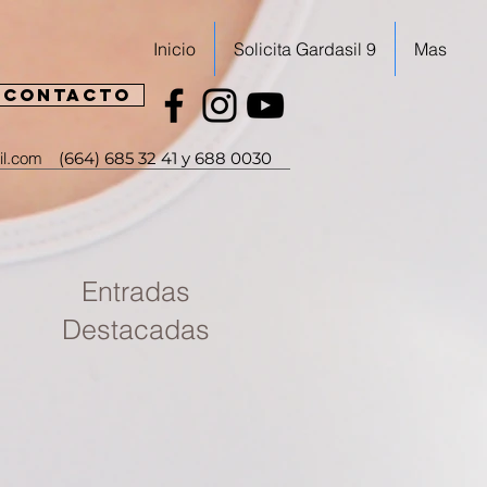
Inicio
Solicita Gardasil 9
Mas
CONTACTO
il.com
(664) 685 32 41 y 688 0030
Entradas
Destacadas