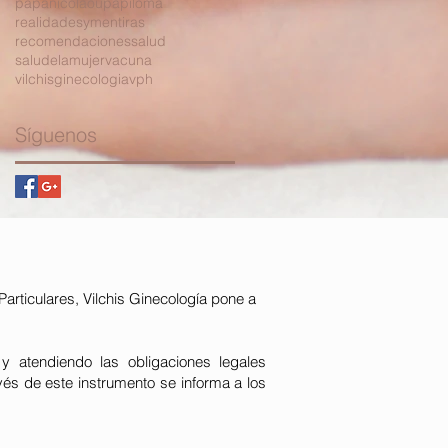
papanicolaou
papiloma
realidadesymentiras
recomendaciones
salud
saludelamujer
vacuna
vilchisginecologia
vph
Síguenos
articulares, Vilchis Ginecología pone a
y atendiendo las obligaciones legales
vés de este instrumento se informa a los