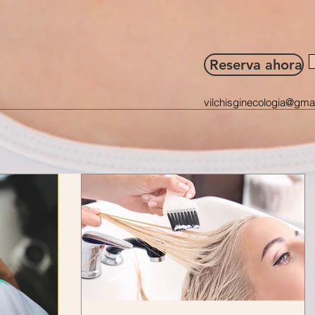
Reserva ahora
vilchisginecologia@gma