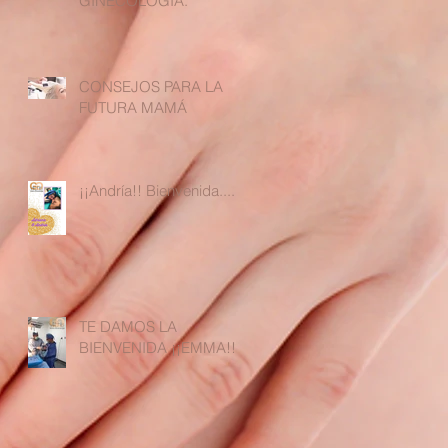
GINECOLOGÍA:
CONSEJOS PARA LA
FUTURA MAMÁ
¡¡Andría!! Bienvenida....
TE DAMOS LA
BIENVENIDA ¡¡EMMA!!