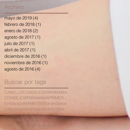
Archivo
mayo de 2019
(4)
4 entradas
febrero de 2018
(1)
1 entrada
enero de 2018
(2)
2 entradas
agosto de 2017
(1)
1 entrada
julio de 2017
(1)
1 entrada
abril de 2017
(1)
1 entrada
diciembre de 2016
(1)
1 entrada
noviembre de 2016
(1)
1 entrada
agosto de 2016
(4)
4 entradas
Buscar por tags
CABELLO
CONSEJOSPARAMAMA
CONSEJOSPARAMAMAPRIMERAVEZ
Embarazo
MAMA
TINTE
arandanos
colposcopia
consejos
frutos rojos
infecciones
infeccionesurinarias
informacionquecura
masvaleprevenir
mito
mujeres